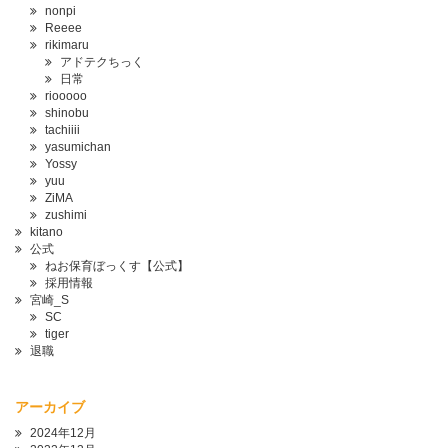
nonpi
Reeee
rikimaru
アドテクちっく
日常
riooooo
shinobu
tachiiii
yasumichan
Yossy
yuu
ZiMA
zushimi
kitano
公式
ねお保育ぼっくす【公式】
採用情報
宮崎_S
SC
tiger
退職
アーカイブ
2024年12月