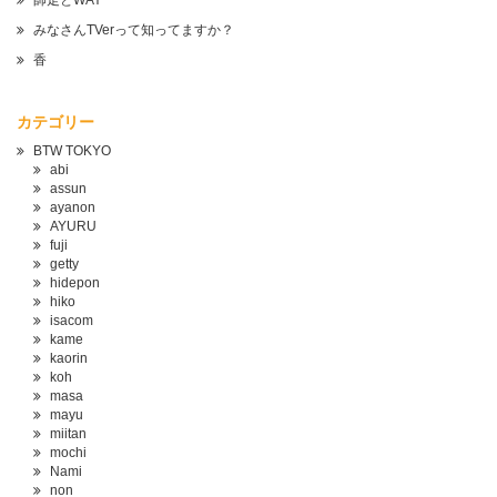
師走とWAY
みなさんTVerって知ってますか？
香
カテゴリー
BTW TOKYO
abi
assun
ayanon
AYURU
fuji
getty
hidepon
hiko
isacom
kame
kaorin
koh
masa
mayu
miitan
mochi
Nami
non