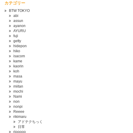
カテゴリー
BTW TOKYO
abi
assun
ayanon
AYURU
fuji
getty
hidepon
hiko
isacom
kame
kaorin
koh
masa
mayu
miitan
mochi
Nami
non
nonpi
Reeee
rikimaru
アドテクちっく
日常
riooooo