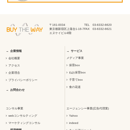
〒161-0034
TEL 03-6332-6620
東京都新宿区上落合1-16-7
FAX 03-6332-6621
エヌケイビル9階
企業情報
サービス
メディア事業
会社概要
保育box
アクセス
ねお保育box
企業理念
子育てbox
プライバシーポリシー
食の花道
お問合わせ
コンサル事業
エージェンシー事業(広告代理業)
webコンサルティング
Yahoo
マーケティングコンサル
indeed
採用情報