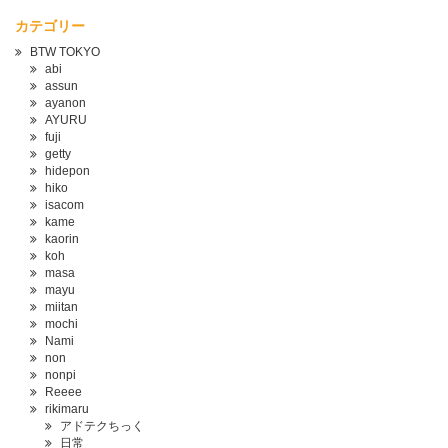
カテゴリー
BTW TOKYO
abi
assun
ayanon
AYURU
fuji
getty
hidepon
hiko
isacom
kame
kaorin
koh
masa
mayu
miitan
mochi
Nami
non
nonpi
Reeee
rikimaru
アドテクちっく
日常