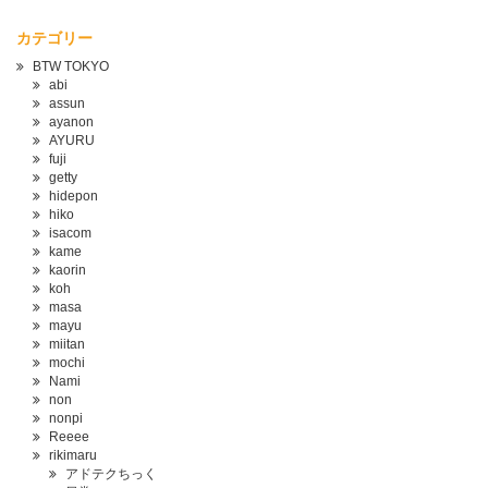
カテゴリー
BTW TOKYO
abi
assun
ayanon
AYURU
fuji
getty
hidepon
hiko
isacom
kame
kaorin
koh
masa
mayu
miitan
mochi
Nami
non
nonpi
Reeee
rikimaru
アドテクちっく