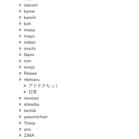
isacom
kame
kaorin
koh
masa
mayu
miitan
mochi
Nami
non
nonpi
Reeee
rikimaru
アドテクちっく
日常
riooooo
shinobu
tachiiii
yasumichan
Yossy
yuu
ZiMA