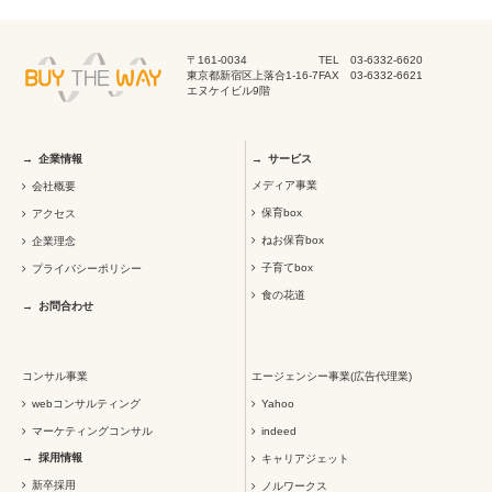
〒161-0034
TEL 03-6332-6620
東京都新宿区上落合1-16-7
FAX 03-6332-6621
エヌケイビル9階
企業情報
サービス
メディア事業
会社概要
保育box
アクセス
ねお保育box
企業理念
子育てbox
プライバシーポリシー
食の花道
お問合わせ
コンサル事業
エージェンシー事業(広告代理業)
webコンサルティング
Yahoo
マーケティングコンサル
indeed
採用情報
キャリアジェット
新卒採用
ノルワークス