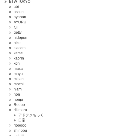
BTW TOKYO
abi
assun
ayanon
AYURU
fuji
getty
hidepon
hiko
isacom
kame
kaorin
koh
masa
mayu
miitan
mochi
Nami
non
nonpi
Reeee
rikimaru
アドテクちっく
日常
riooooo
shinobu
tachiiii