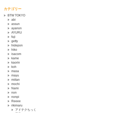
カテゴリー
BTW TOKYO
abi
assun
ayanon
AYURU
fuji
getty
hidepon
hiko
isacom
kame
kaorin
koh
masa
mayu
miitan
mochi
Nami
non
nonpi
Reeee
rikimaru
アドテクちっく