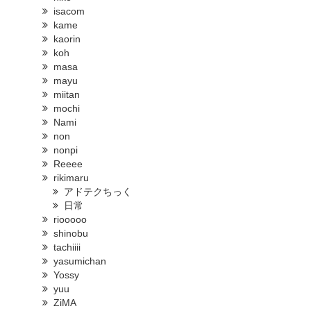
isacom
kame
kaorin
koh
masa
mayu
miitan
mochi
Nami
non
nonpi
Reeee
rikimaru
アドテクちっく
日常
riooooo
shinobu
tachiiii
yasumichan
Yossy
yuu
ZiMA