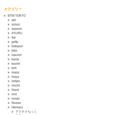
カテゴリー
BTW TOKYO
abi
assun
ayanon
AYURU
fuji
getty
hidepon
hiko
isacom
kame
kaorin
koh
masa
mayu
miitan
mochi
Nami
non
nonpi
Reeee
rikimaru
アドテクちっく