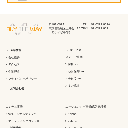
〒161-0034
TEL 03-6332-6620
東京都新宿区上落合1-16-7
FAX 03-6332-6621
エヌケイビル9階
企業情報
サービス
メディア事業
会社概要
保育box
アクセス
ねお保育box
企業理念
子育てbox
プライバシーポリシー
食の花道
お問合わせ
コンサル事業
エージェンシー事業(広告代理業)
webコンサルティング
Yahoo
マーケティングコンサル
indeed
採用情報