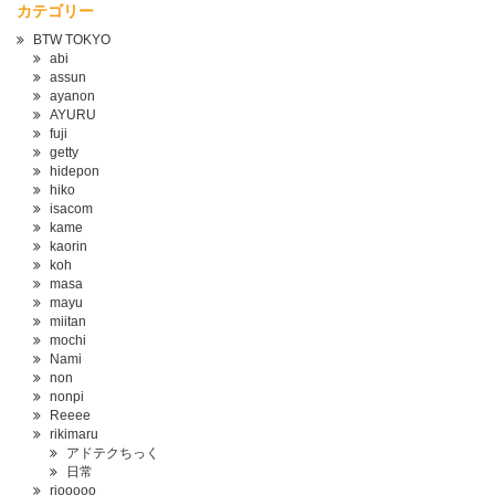
カテゴリー
BTW TOKYO
abi
assun
ayanon
AYURU
fuji
getty
hidepon
hiko
isacom
kame
kaorin
koh
masa
mayu
miitan
mochi
Nami
non
nonpi
Reeee
rikimaru
アドテクちっく
日常
riooooo