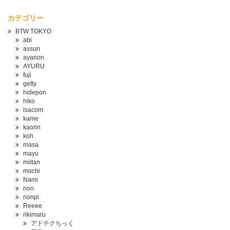
カテゴリー
BTW TOKYO
abi
assun
ayanon
AYURU
fuji
getty
hidepon
hiko
isacom
kame
kaorin
koh
masa
mayu
miitan
mochi
Nami
non
nonpi
Reeee
rikimaru
アドテクちっく