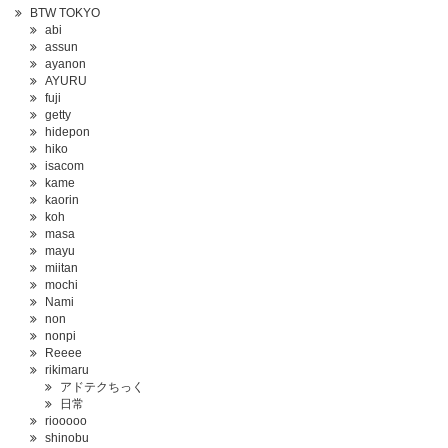
BTW TOKYO
abi
assun
ayanon
AYURU
fuji
getty
hidepon
hiko
isacom
kame
kaorin
koh
masa
mayu
miitan
mochi
Nami
non
nonpi
Reeee
rikimaru
アドテクちっく
日常
riooooo
shinobu