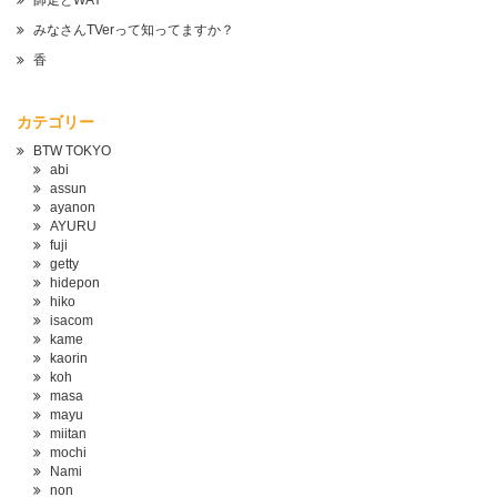
師走とWAY
みなさんTVerって知ってますか？
香
カテゴリー
BTW TOKYO
abi
assun
ayanon
AYURU
fuji
getty
hidepon
hiko
isacom
kame
kaorin
koh
masa
mayu
miitan
mochi
Nami
non