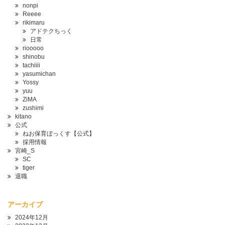
nonpi
Reeee
rikimaru
アドテクちっく
日常
riooooo
shinobu
tachiiii
yasumichan
Yossy
yuu
ZiMA
zushimi
kitano
公式
ねお保育ぼっくす【公式】
採用情報
宮崎_S
SC
tiger
退職
アーカイブ
2024年12月