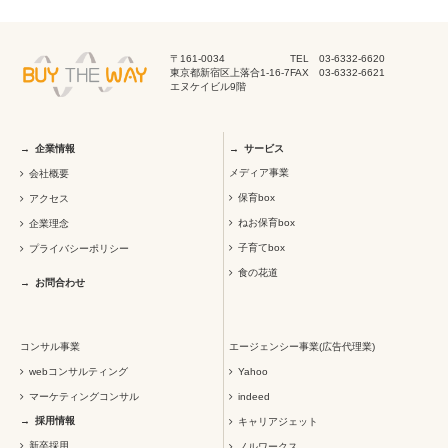
〒161-0034
TEL 03-6332-6620
東京都新宿区上落合1-16-7
FAX 03-6332-6621
エヌケイビル9階
企業情報
サービス
メディア事業
会社概要
保育box
アクセス
ねお保育box
企業理念
子育てbox
プライバシーポリシー
食の花道
お問合わせ
コンサル事業
エージェンシー事業(広告代理業)
webコンサルティング
Yahoo
マーケティングコンサル
indeed
採用情報
キャリアジェット
新卒採用
ノルワークス