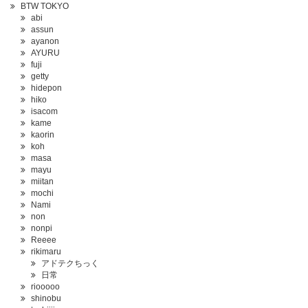
BTW TOKYO
abi
assun
ayanon
AYURU
fuji
getty
hidepon
hiko
isacom
kame
kaorin
koh
masa
mayu
miitan
mochi
Nami
non
nonpi
Reeee
rikimaru
アドテクちっく
日常
riooooo
shinobu