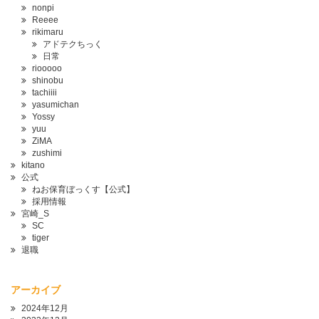
nonpi
Reeee
rikimaru
アドテクちっく
日常
riooooo
shinobu
tachiiii
yasumichan
Yossy
yuu
ZiMA
zushimi
kitano
公式
ねお保育ぼっくす【公式】
採用情報
宮崎_S
SC
tiger
退職
アーカイブ
2024年12月