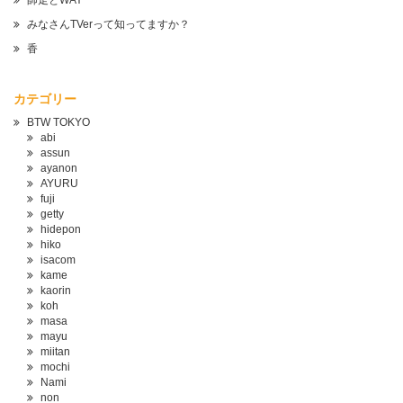
師走とWAY
みなさんTVerって知ってますか？
香
カテゴリー
BTW TOKYO
abi
assun
ayanon
AYURU
fuji
getty
hidepon
hiko
isacom
kame
kaorin
koh
masa
mayu
miitan
mochi
Nami
non