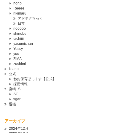
nonpi
Reeee
rikimaru
アドテクちっく
日常
riooooo
shinobu
tachiiii
yasumichan
Yossy
yuu
ZiMA
zushimi
kitano
公式
ねお保育ぼっくす【公式】
採用情報
宮崎_S
SC
tiger
退職
アーカイブ
2024年12月