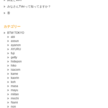
師走とWAY
みなさんTVerって知ってますか？
香
カテゴリー
BTW TOKYO
abi
assun
ayanon
AYURU
fuji
getty
hidepon
hiko
isacom
kame
kaorin
koh
masa
mayu
miitan
mochi
Nami
non