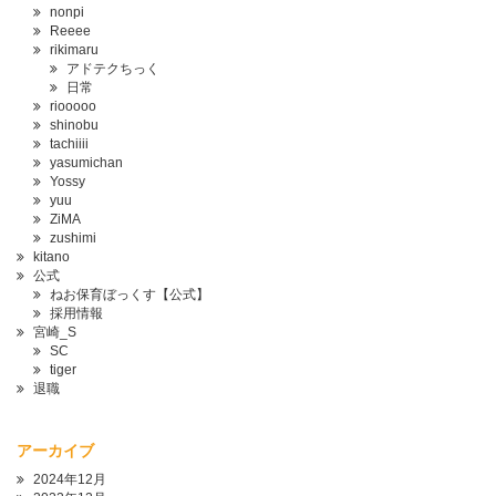
nonpi
Reeee
rikimaru
アドテクちっく
日常
riooooo
shinobu
tachiiii
yasumichan
Yossy
yuu
ZiMA
zushimi
kitano
公式
ねお保育ぼっくす【公式】
採用情報
宮崎_S
SC
tiger
退職
アーカイブ
2024年12月