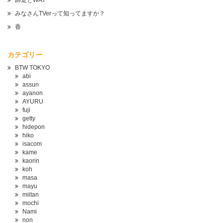
師走とWAY
みなさんTVerって知ってますか？
香
カテゴリー
BTW TOKYO
abi
assun
ayanon
AYURU
fuji
getty
hidepon
hiko
isacom
kame
kaorin
koh
masa
mayu
miitan
mochi
Nami
non