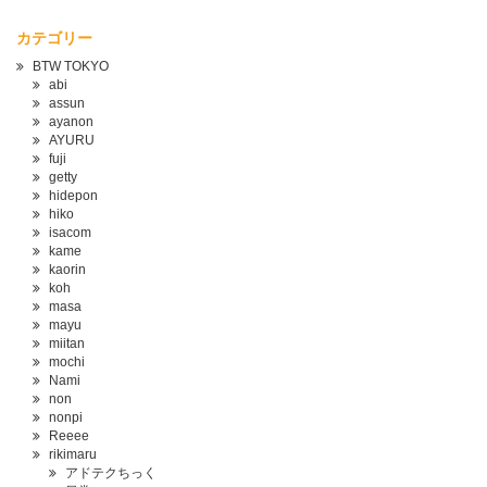
カテゴリー
BTW TOKYO
abi
assun
ayanon
AYURU
fuji
getty
hidepon
hiko
isacom
kame
kaorin
koh
masa
mayu
miitan
mochi
Nami
non
nonpi
Reeee
rikimaru
アドテクちっく