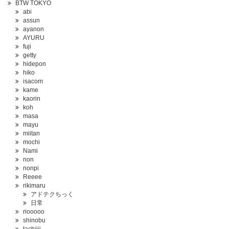
BTW TOKYO
abi
assun
ayanon
AYURU
fuji
getty
hidepon
hiko
isacom
kame
kaorin
koh
masa
mayu
miitan
mochi
Nami
non
nonpi
Reeee
rikimaru
アドテクちっく
日常
riooooo
shinobu