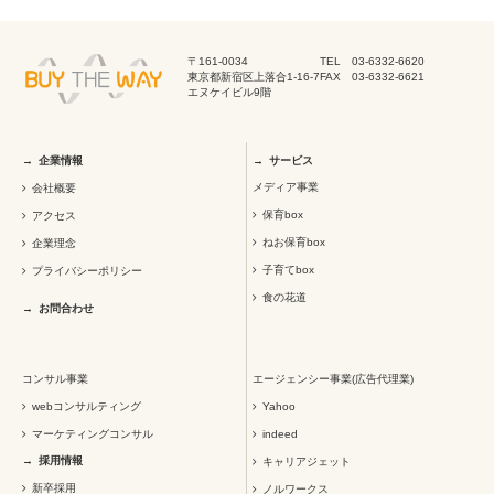
〒161-0034
TEL 03-6332-6620
東京都新宿区上落合1-16-7
FAX 03-6332-6621
エヌケイビル9階
企業情報
サービス
メディア事業
会社概要
保育box
アクセス
ねお保育box
企業理念
子育てbox
プライバシーポリシー
食の花道
お問合わせ
コンサル事業
エージェンシー事業(広告代理業)
webコンサルティング
Yahoo
マーケティングコンサル
indeed
採用情報
キャリアジェット
新卒採用
ノルワークス