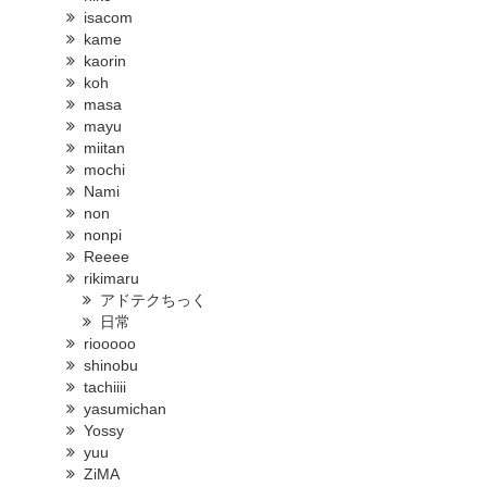
isacom
kame
kaorin
koh
masa
mayu
miitan
mochi
Nami
non
nonpi
Reeee
rikimaru
アドテクちっく
日常
riooooo
shinobu
tachiiii
yasumichan
Yossy
yuu
ZiMA