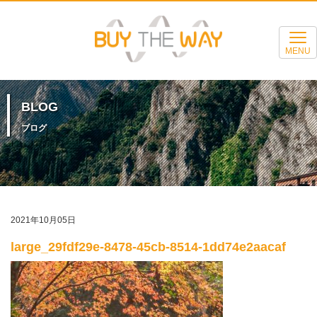
MENU
BLOG
ブログ
2021年10月05日
large_29fdf29e-8478-45cb-8514-1dd74e2aacaf