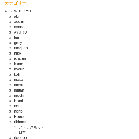
カテゴリー
BTW TOKYO
abi
assun
ayanon
AYURU
fuji
getty
hidepon
hiko
isacom
kame
kaorin
koh
masa
mayu
miitan
mochi
Nami
non
nonpi
Reeee
rikimaru
アドテクちっく
日常
riooooo