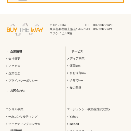
〒161-0034
TEL 03-6332-6620
東京都新宿区上落合1-16-7
FAX 03-6332-6621
エヌケイビル9階
企業情報
サービス
メディア事業
会社概要
保育box
アクセス
ねお保育box
企業理念
子育てbox
プライバシーポリシー
食の花道
お問合わせ
コンサル事業
エージェンシー事業(広告代理業)
webコンサルティング
Yahoo
マーケティングコンサル
indeed
採用情報