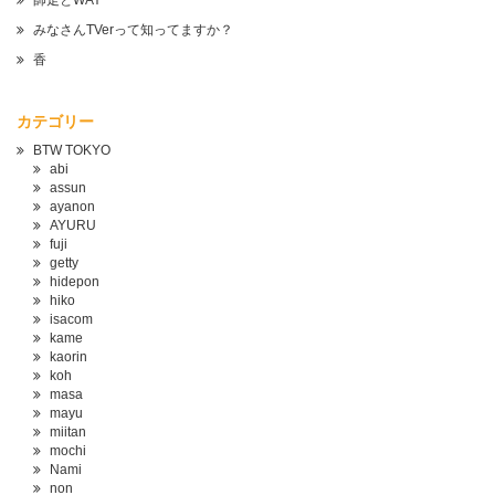
師走とWAY
みなさんTVerって知ってますか？
香
カテゴリー
BTW TOKYO
abi
assun
ayanon
AYURU
fuji
getty
hidepon
hiko
isacom
kame
kaorin
koh
masa
mayu
miitan
mochi
Nami
non