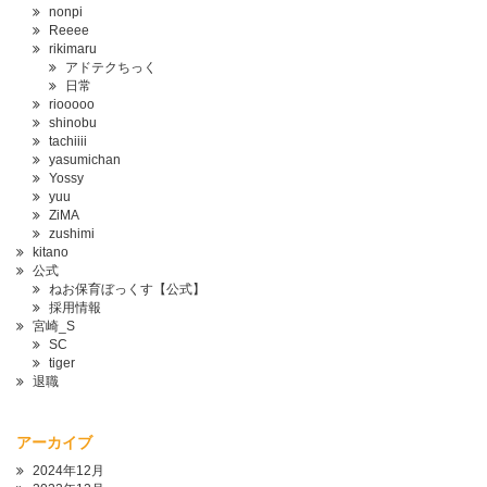
nonpi
Reeee
rikimaru
アドテクちっく
日常
riooooo
shinobu
tachiiii
yasumichan
Yossy
yuu
ZiMA
zushimi
kitano
公式
ねお保育ぼっくす【公式】
採用情報
宮崎_S
SC
tiger
退職
アーカイブ
2024年12月