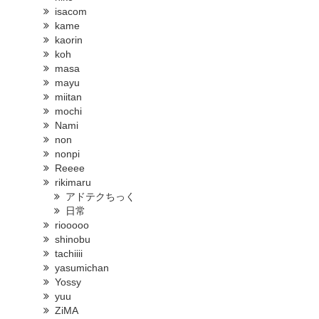
isacom
kame
kaorin
koh
masa
mayu
miitan
mochi
Nami
non
nonpi
Reeee
rikimaru
アドテクちっく
日常
riooooo
shinobu
tachiiii
yasumichan
Yossy
yuu
ZiMA