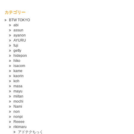
カテゴリー
BTW TOKYO
abi
assun
ayanon
AYURU
fuji
getty
hidepon
hiko
isacom
kame
kaorin
koh
masa
mayu
miitan
mochi
Nami
non
nonpi
Reeee
rikimaru
アドテクちっく