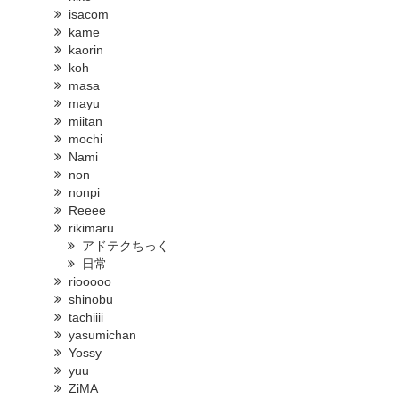
isacom
kame
kaorin
koh
masa
mayu
miitan
mochi
Nami
non
nonpi
Reeee
rikimaru
アドテクちっく
日常
riooooo
shinobu
tachiiii
yasumichan
Yossy
yuu
ZiMA