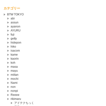
カテゴリー
BTW TOKYO
abi
assun
ayanon
AYURU
fuji
getty
hidepon
hiko
isacom
kame
kaorin
koh
masa
mayu
miitan
mochi
Nami
non
nonpi
Reeee
rikimaru
アドテクちっく