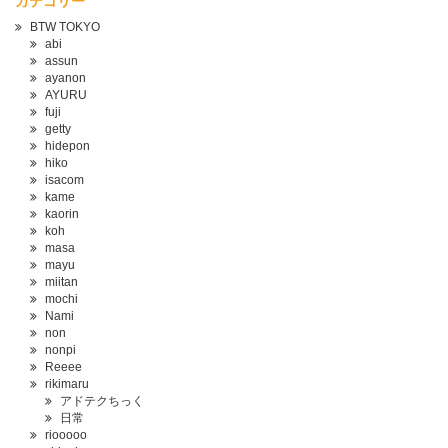
カテゴリー
BTW TOKYO
abi
assun
ayanon
AYURU
fuji
getty
hidepon
hiko
isacom
kame
kaorin
koh
masa
mayu
miitan
mochi
Nami
non
nonpi
Reeee
rikimaru
アドテクちっく
日常
riooooo