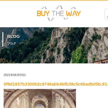
BLOG
ブログ
2021年06月03日
0f9d1937b3300b2c9746abb4bfb39c5c6badb05b.93.