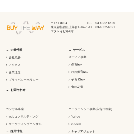
〒161-0034
TEL 03-6332-6620
東京都新宿区上落合1-16-7
FAX 03-6332-6621
エヌケイビル9階
企業情報
サービス
メディア事業
会社概要
保育box
アクセス
ねお保育box
企業理念
子育てbox
プライバシーポリシー
食の花道
お問合わせ
コンサル事業
エージェンシー事業(広告代理業)
webコンサルティング
Yahoo
マーケティングコンサル
indeed
採用情報
キャリアジェット