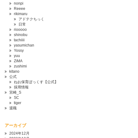
nonpi
Reeee
rikimaru
アドテクちっく
日常
riooooo
shinobu
tachiiii
yasumichan
Yossy
yuu
ZiMA
zushimi
kitano
公式
ねお保育ぼっくす【公式】
採用情報
宮崎_S
SC
tiger
退職
アーカイブ
2024年12月