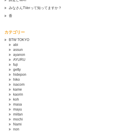
師走とWAY
みなさんTVerって知ってますか？
香
カテゴリー
BTW TOKYO
abi
assun
ayanon
AYURU
fuji
getty
hidepon
hiko
isacom
kame
kaorin
koh
masa
mayu
miitan
mochi
Nami
non