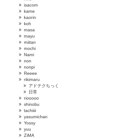
isacom
kame
kaorin
koh
masa
mayu
miitan
mochi
Nami
non
nonpi
Reeee
rikimaru
アドテクちっく
日常
riooooo
shinobu
tachiiii
yasumichan
Yossy
yuu
ZiMA