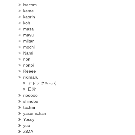
isacom
kame
kaorin
koh
masa
mayu
miitan
mochi
Nami
non
nonpi
Reeee
rikimaru
アドテクちっく
日常
riooooo
shinobu
tachiiii
yasumichan
Yossy
yuu
ZiMA