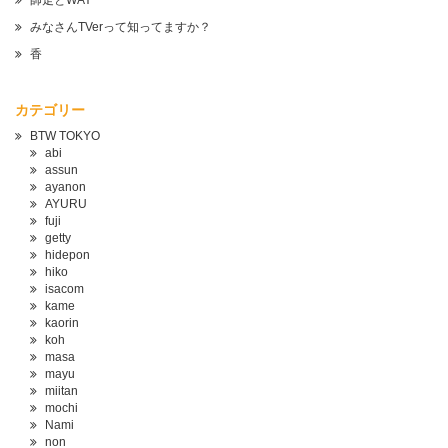
師走とWAY
みなさんTVerって知ってますか？
香
カテゴリー
BTW TOKYO
abi
assun
ayanon
AYURU
fuji
getty
hidepon
hiko
isacom
kame
kaorin
koh
masa
mayu
miitan
mochi
Nami
non