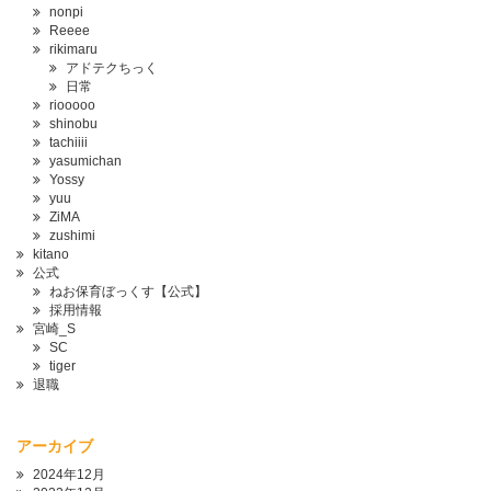
nonpi
Reeee
rikimaru
アドテクちっく
日常
riooooo
shinobu
tachiiii
yasumichan
Yossy
yuu
ZiMA
zushimi
kitano
公式
ねお保育ぼっくす【公式】
採用情報
宮崎_S
SC
tiger
退職
アーカイブ
2024年12月