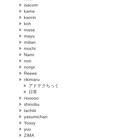
isacom
kame
kaorin
koh
masa
mayu
miitan
mochi
Nami
non
nonpi
Reeee
rikimaru
アドテクちっく
日常
riooooo
shinobu
tachiiii
yasumichan
Yossy
yuu
ZiMA