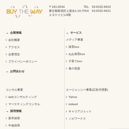
〒161-0034
TEL 03-6332-6620
東京都新宿区上落合1-16-7
FAX 03-6332-6621
エヌケイビル9階
企業情報
サービス
メディア事業
会社概要
保育box
アクセス
ねお保育box
企業理念
子育てbox
プライバシーポリシー
食の花道
お問合わせ
コンサル事業
エージェンシー事業(広告代理業)
webコンサルティング
Yahoo
マーケティングコンサル
indeed
採用情報
キャリアジェット
新卒採用
ノルワークス
中途採用