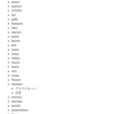
assun
ayanon
AYURU
fuji
getty
hidepon
hiko
isacom
kame
kaorin
koh
masa
mayu
miitan
mochi
Nami
non
nonpi
Reeee
rikimaru
アドテクちっく
日常
riooooo
shinobu
tachiiii
yasumichan