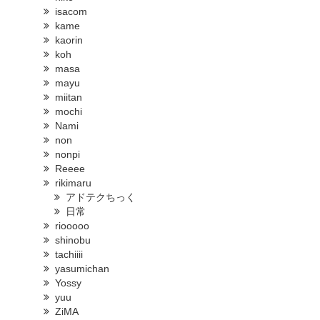
isacom
kame
kaorin
koh
masa
mayu
miitan
mochi
Nami
non
nonpi
Reeee
rikimaru
アドテクちっく
日常
riooooo
shinobu
tachiiii
yasumichan
Yossy
yuu
ZiMA