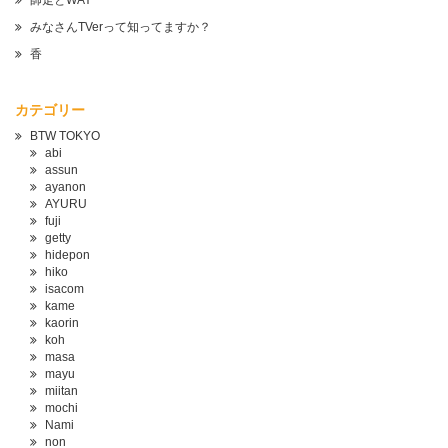
師走とWAY
みなさんTVerって知ってますか？
香
カテゴリー
BTW TOKYO
abi
assun
ayanon
AYURU
fuji
getty
hidepon
hiko
isacom
kame
kaorin
koh
masa
mayu
miitan
mochi
Nami
non