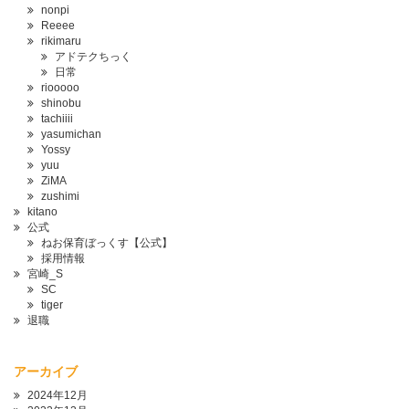
nonpi
Reeee
rikimaru
アドテクちっく
日常
riooooo
shinobu
tachiiii
yasumichan
Yossy
yuu
ZiMA
zushimi
kitano
公式
ねお保育ぼっくす【公式】
採用情報
宮崎_S
SC
tiger
退職
アーカイブ
2024年12月