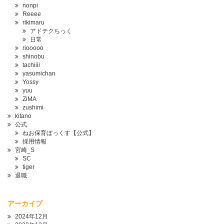
nonpi
Reeee
rikimaru
アドテクちっく
日常
riooooo
shinobu
tachiiii
yasumichan
Yossy
yuu
ZiMA
zushimi
kitano
公式
ねお保育ぼっくす【公式】
採用情報
宮崎_S
SC
tiger
退職
アーカイブ
2024年12月