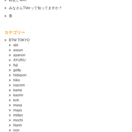
師走とWAY
みなさんTVerって知ってますか？
香
カテゴリー
BTW TOKYO
abi
assun
ayanon
AYURU
fuji
getty
hidepon
hiko
isacom
kame
kaorin
koh
masa
mayu
miitan
mochi
Nami
non