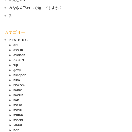
師走とWAY
みなさんTVerって知ってますか？
香
カテゴリー
BTW TOKYO
abi
assun
ayanon
AYURU
fuji
getty
hidepon
hiko
isacom
kame
kaorin
koh
masa
mayu
miitan
mochi
Nami
non