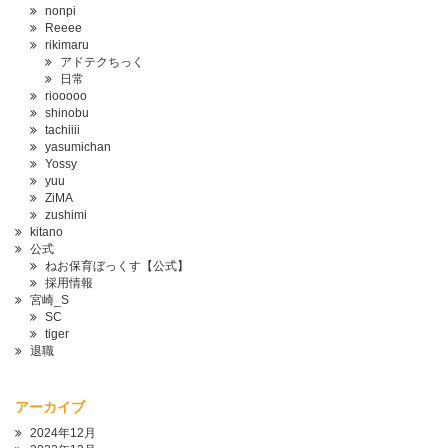
nonpi
Reeee
rikimaru
アドテクちっく
日常
riooooo
shinobu
tachiiii
yasumichan
Yossy
yuu
ZiMA
zushimi
kitano
公式
ねお保育ぼっくす【公式】
採用情報
宮崎_S
SC
tiger
退職
アーカイブ
2024年12月