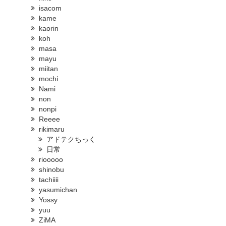
isacom
kame
kaorin
koh
masa
mayu
miitan
mochi
Nami
non
nonpi
Reeee
rikimaru
アドテクちっく
日常
riooooo
shinobu
tachiiii
yasumichan
Yossy
yuu
ZiMA