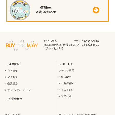
保育box
公式Facebook
〒161-0034
TEL 03-6332-6620
東京都新宿区上落合1-16-7
FAX 03-6332-6621
エヌケイビル9階
企業情報
サービス
メディア事業
会社概要
保育box
アクセス
ねお保育box
企業理念
子育てbox
プライバシーポリシー
食の花道
お問合わせ