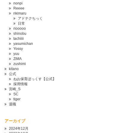
nonpi
Reeee
rikimaru
アドテクちっく
日常
riooooo
shinobu
tachiiii
yasumichan
Yossy
yuu
ZiMA
zushimi
kitano
公式
ねお保育ぼっくす【公式】
採用情報
宮崎_S
SC
tiger
退職
アーカイブ
2024年12月