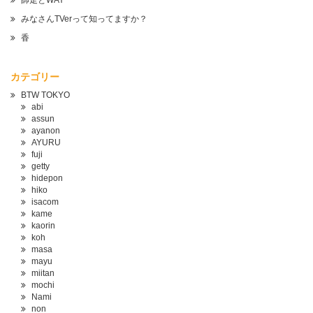
師走とWAY
みなさんTVerって知ってますか？
香
カテゴリー
BTW TOKYO
abi
assun
ayanon
AYURU
fuji
getty
hidepon
hiko
isacom
kame
kaorin
koh
masa
mayu
miitan
mochi
Nami
non