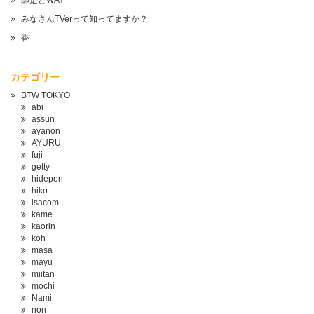
師走とWAY
みなさんTVerって知ってますか？
香
カテゴリー
BTW TOKYO
abi
assun
ayanon
AYURU
fuji
getty
hidepon
hiko
isacom
kame
kaorin
koh
masa
mayu
miitan
mochi
Nami
non