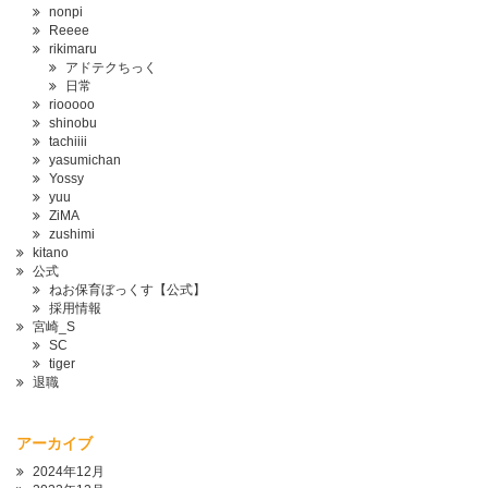
nonpi
Reeee
rikimaru
アドテクちっく
日常
riooooo
shinobu
tachiiii
yasumichan
Yossy
yuu
ZiMA
zushimi
kitano
公式
ねお保育ぼっくす【公式】
採用情報
宮崎_S
SC
tiger
退職
アーカイブ
2024年12月