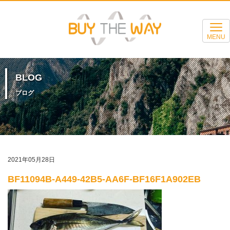
MENU
BLOG
ブログ
2021年05月28日
BF11094B-A449-42B5-AA6F-BF16F1A902EB