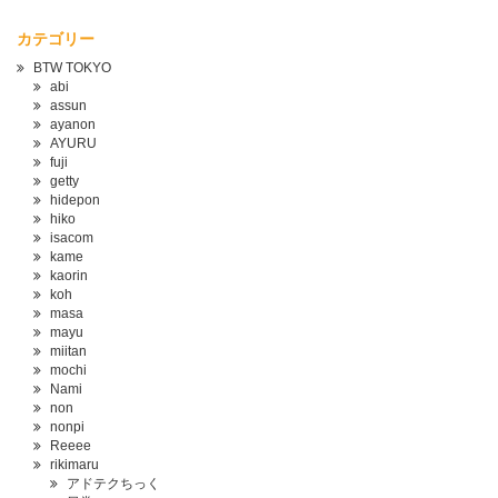
カテゴリー
BTW TOKYO
abi
assun
ayanon
AYURU
fuji
getty
hidepon
hiko
isacom
kame
kaorin
koh
masa
mayu
miitan
mochi
Nami
non
nonpi
Reeee
rikimaru
アドテクちっく