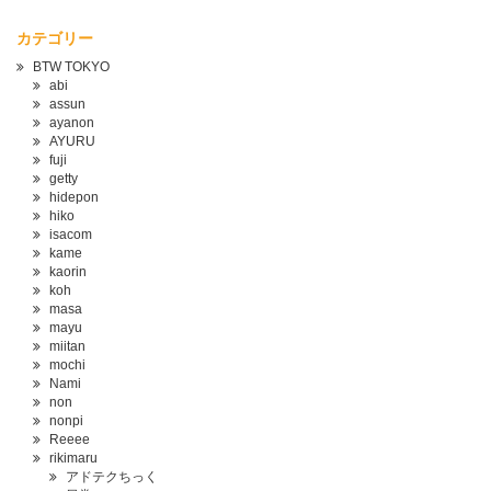
カテゴリー
BTW TOKYO
abi
assun
ayanon
AYURU
fuji
getty
hidepon
hiko
isacom
kame
kaorin
koh
masa
mayu
miitan
mochi
Nami
non
nonpi
Reeee
rikimaru
アドテクちっく