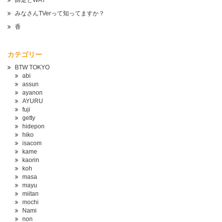
師走とWAY
みなさんTVerって知ってますか？
香
カテゴリー
BTW TOKYO
abi
assun
ayanon
AYURU
fuji
getty
hidepon
hiko
isacom
kame
kaorin
koh
masa
mayu
miitan
mochi
Nami
non