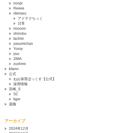
nonpi
Reeee
rikimaru
アドテクちっく
日常
riooooo
shinobu
tachiiii
yasumichan
Yossy
yuu
ZiMA
zushimi
kitano
公式
ねお保育ぼっくす【公式】
採用情報
宮崎_S
SC
tiger
退職
アーカイブ
2024年12月