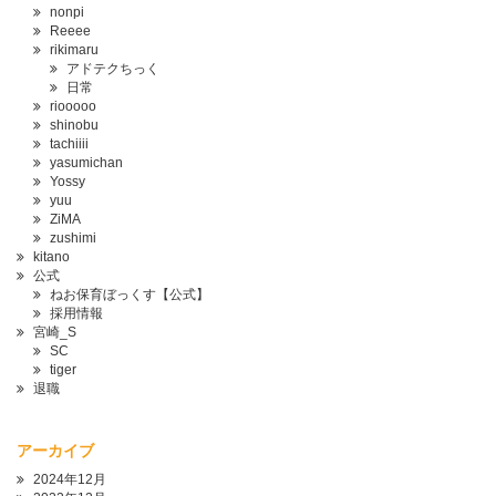
nonpi
Reeee
rikimaru
アドテクちっく
日常
riooooo
shinobu
tachiiii
yasumichan
Yossy
yuu
ZiMA
zushimi
kitano
公式
ねお保育ぼっくす【公式】
採用情報
宮崎_S
SC
tiger
退職
アーカイブ
2024年12月