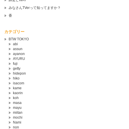
師走とWAY
みなさんTVerって知ってますか？
香
カテゴリー
BTW TOKYO
abi
assun
ayanon
AYURU
fuji
getty
hidepon
hiko
isacom
kame
kaorin
koh
masa
mayu
miitan
mochi
Nami
non