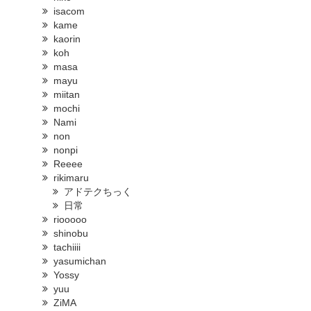
isacom
kame
kaorin
koh
masa
mayu
miitan
mochi
Nami
non
nonpi
Reeee
rikimaru
アドテクちっく
日常
riooooo
shinobu
tachiiii
yasumichan
Yossy
yuu
ZiMA