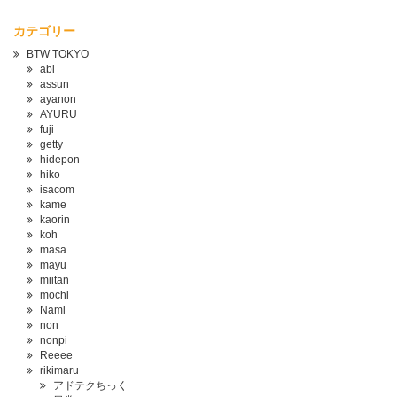
カテゴリー
BTW TOKYO
abi
assun
ayanon
AYURU
fuji
getty
hidepon
hiko
isacom
kame
kaorin
koh
masa
mayu
miitan
mochi
Nami
non
nonpi
Reeee
rikimaru
アドテクちっく