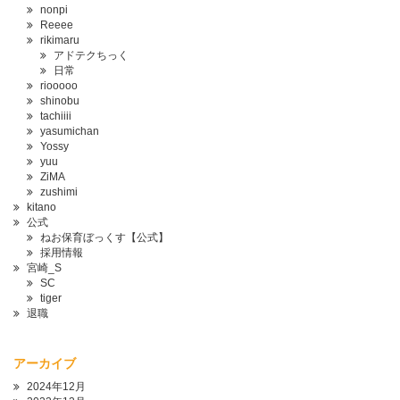
nonpi
Reeee
rikimaru
アドテクちっく
日常
riooooo
shinobu
tachiiii
yasumichan
Yossy
yuu
ZiMA
zushimi
kitano
公式
ねお保育ぼっくす【公式】
採用情報
宮崎_S
SC
tiger
退職
アーカイブ
2024年12月