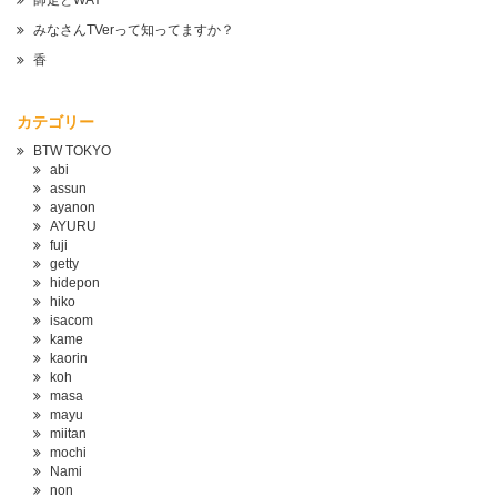
師走とWAY
みなさんTVerって知ってますか？
香
カテゴリー
BTW TOKYO
abi
assun
ayanon
AYURU
fuji
getty
hidepon
hiko
isacom
kame
kaorin
koh
masa
mayu
miitan
mochi
Nami
non