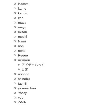
isacom
kame
kaorin
koh
masa
mayu
miitan
mochi
Nami
non
nonpi
Reeee
rikimaru
アドテクちっく
日常
riooooo
shinobu
tachiiii
yasumichan
Yossy
yuu
ZiMA