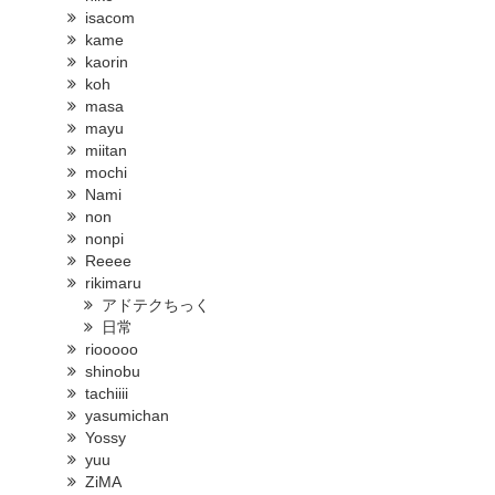
isacom
kame
kaorin
koh
masa
mayu
miitan
mochi
Nami
non
nonpi
Reeee
rikimaru
アドテクちっく
日常
riooooo
shinobu
tachiiii
yasumichan
Yossy
yuu
ZiMA